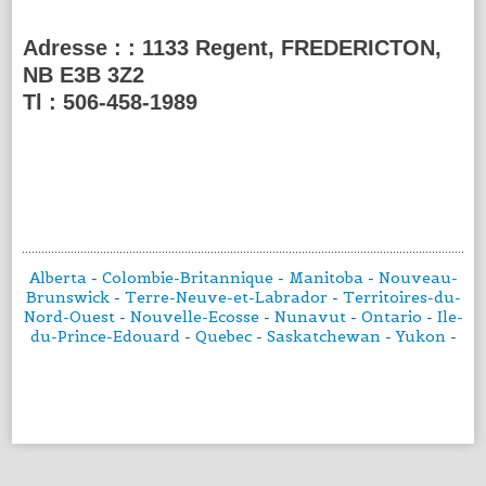
Adresse :
: 1133 Regent, FREDERICTON,
NB E3B 3Z2
Tl :
506-458-1989
Alberta
-
Colombie-Britannique
-
Manitoba
-
Nouveau-
Brunswick
-
Terre-Neuve-et-Labrador
-
Territoires-du-
Nord-Ouest
-
Nouvelle-Ecosse
-
Nunavut
-
Ontario
-
Ile-
du-Prince-Edouard
-
Quebec
-
Saskatchewan
-
Yukon
-