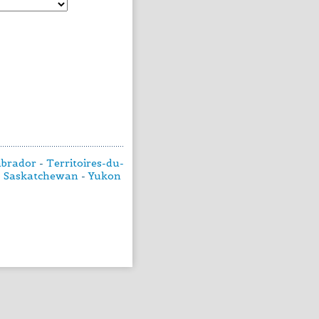
abrador
-
Territoires-du-
-
Saskatchewan
-
Yukon