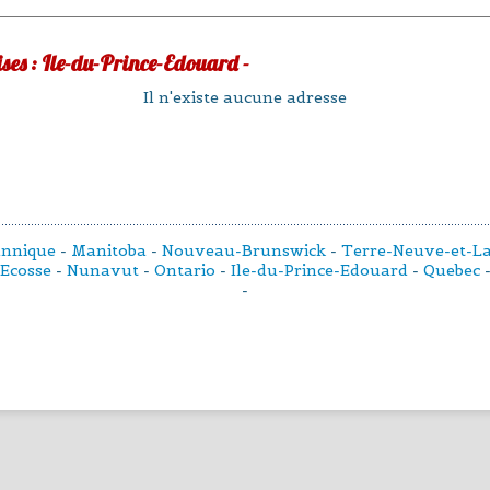
ses : Ile-du-Prince-Edouard -
Il n'existe aucune adresse
annique
-
Manitoba
-
Nouveau-Brunswick
-
Terre-Neuve-et-L
Ecosse
-
Nunavut
-
Ontario
-
Ile-du-Prince-Edouard
-
Quebec
-