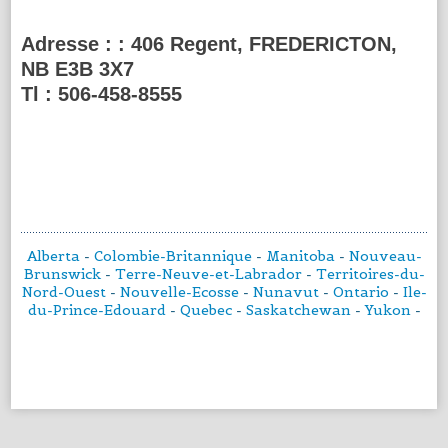
Adresse :
: 406 Regent, FREDERICTON,
NB E3B 3X7
Tl :
506-458-8555
Alberta
-
Colombie-Britannique
-
Manitoba
-
Nouveau-
Brunswick
-
Terre-Neuve-et-Labrador
-
Territoires-du-
Nord-Ouest
-
Nouvelle-Ecosse
-
Nunavut
-
Ontario
-
Ile-
du-Prince-Edouard
-
Quebec
-
Saskatchewan
-
Yukon
-